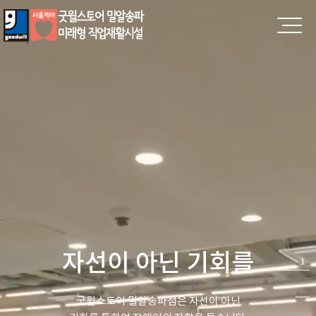
자선이 아닌 기회를
1
굿윌스토어 밀알송파점은 자선이 아닌