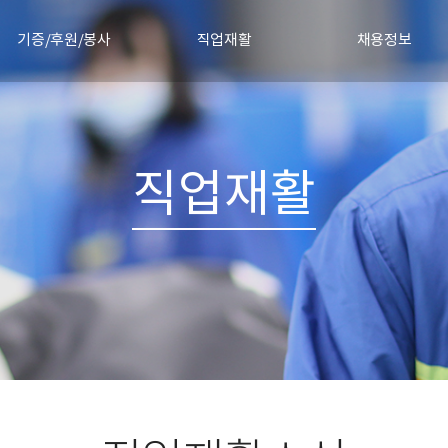
기증/후원/봉사
직업재활
채용정보
물품기증
직업재활안내
채용절차
정기후원신청
직업재활소식
채용공고 및 합격자 발
기증소식
직업재활
협력기업
자원봉사