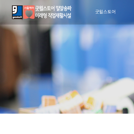
굿윌스토어
인사말
비전과 사명
매장안내
장애인 일자리 창출
CI 소개
조직도
인권 및 윤리 강령