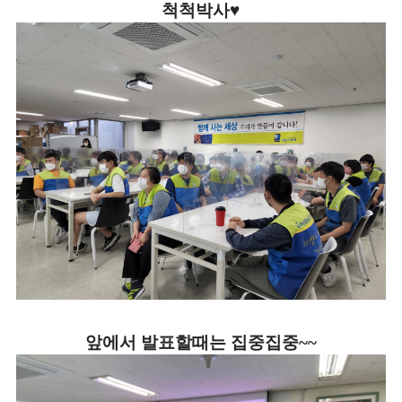
척척박사♥
앞에서 발표할때는 집중집중~~