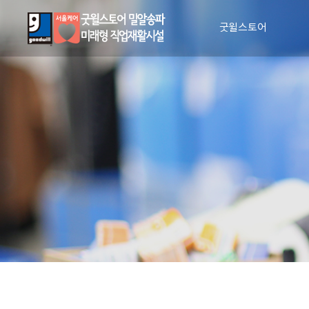
굿윌스토어
인사말
비전과 사명
매장안내
장애인 일자리 창출
CI 소개
조직도
인권 및 윤리 강령