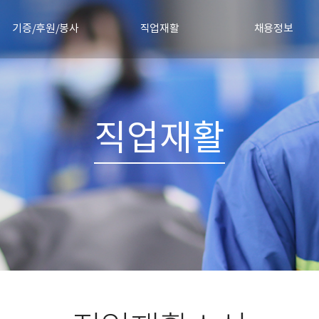
기증/후원/봉사
직업재활
채용정보
물품기증
직업재활안내
채용절차
정기후원신청
직업재활소식
채용공고 및 합격자 발
기증소식
직업재활
협력기업
자원봉사