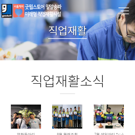
직업재활
직업재활소식
영화동아리
8월 월례조회
7월 생일파티 *<:-)