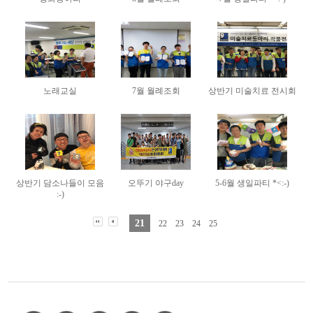
노래교실
7월 월례조회
상반기 미술치료 전시회
상반기 담소나들이 모음
오뚜기 야구day
5-6월 생일파티 *<:-)
:-)
21
22
23
24
25