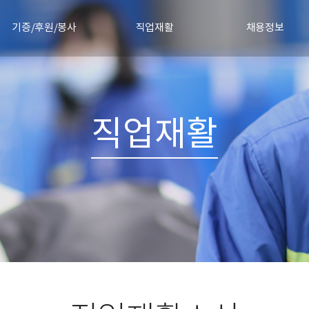
기증/후원/봉사
직업재활
채용정보
물품기증
직업재활안내
채용절차
정기후원신청
직업재활소식
채용공고 및 합격자 발
기증소식
직업재활
협력기업
자원봉사