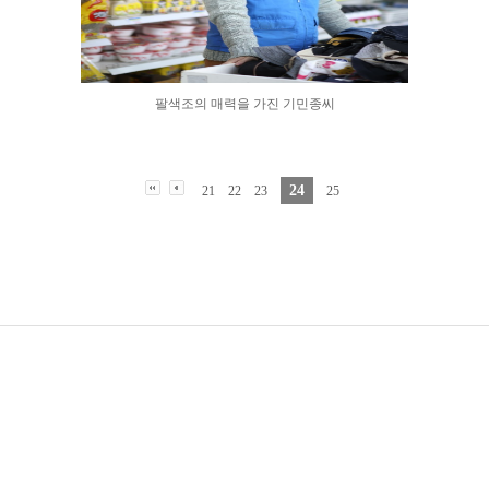
팔색조의 매력을 가진 기민종씨
24
21
22
23
25