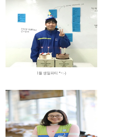
1월 생일파티 *<:-)