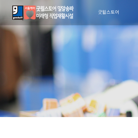
굿윌스토어
인사말
비전과 사명
매장안내
장애인 일자리 창출
CI 소개
조직도
인권 및 윤리 강령