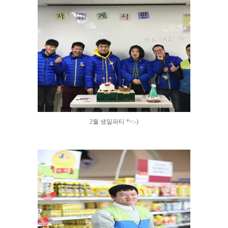
2월 생일파티 *<:-)