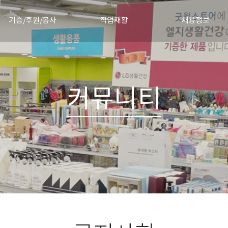
기증/후원/봉사
직업재활
채용정보
물품기증
직업재활안내
채용절차
정기후원신청
직업재활소식
채용공고 및 합격자 발
기증소식
커뮤니티
협력기업
자원봉사