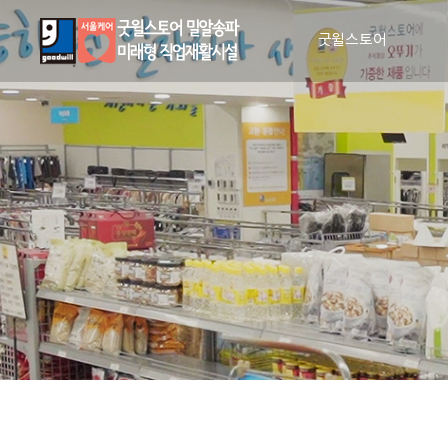
굿윌스토어
인사말
비전과 사명
매장안내
장애인 일자리 창출
CI 소개
조직도
인권 및 윤리 강령